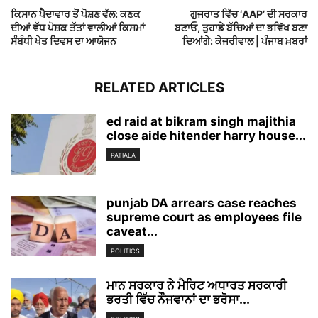
ਕਿਸਾਨ ਪੈਦਾਵਾਰ ਤੋਂ ਪੋਸ਼ਣ ਵੱਲ: ਕਣਕ
ਗੁਜਰਾਤ ਵਿੱਚ ‘AAP’ ਦੀ ਸਰਕਾਰ
ਦੀਆਂ ਵੱਧ ਪੋਸ਼ਕ ਤੱਤਾਂ ਵਾਲੀਆਂ ਕਿਸਮਾਂ
ਬਣਾਓ, ਤੁਹਾਡੇ ਬੱਚਿਆਂ ਦਾ ਭਵਿੱਖ ਬਣਾ
ਸੰਬੰਧੀ ਖੇਤ ਦਿਵਸ ਦਾ ਆਯੋਜਨ
ਦਿਆਂਗੇ: ਕੇਜਰੀਵਾਲ | ਪੰਜਾਬ ਖ਼ਬਰਾਂ
RELATED ARTICLES
ed raid at bikram singh majithia
close aide hitender harry house...
PATIALA
punjab DA arrears case reaches
supreme court as employees file
caveat...
POLITICS
ਮਾਨ ਸਰਕਾਰ ਨੇ ਮੈਰਿਟ ਅਧਾਰਤ ਸਰਕਾਰੀ
ਭਰਤੀ ਵਿੱਚ ਨੌਜਵਾਨਾਂ ਦਾ ਭਰੋਸਾ...