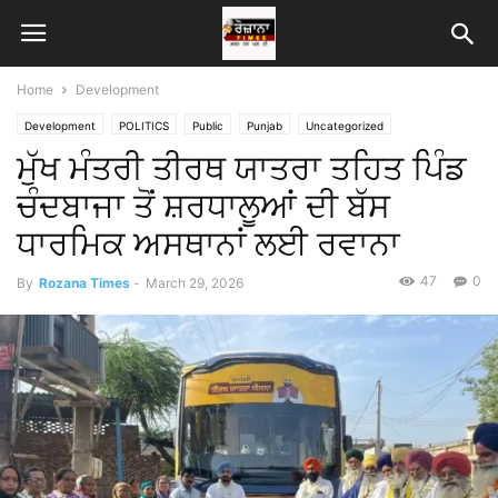
Home
Development
Development
POLITICS
Public
Punjab
Uncategorized
ਮੁੱਖ ਮੰਤਰੀ ਤੀਰਥ ਯਾਤਰਾ ਤਹਿਤ ਪਿੰਡ
ਚੰਦਬਾਜਾ ਤੋਂ ਸ਼ਰਧਾਲੂਆਂ ਦੀ ਬੱਸ
ਧਾਰਮਿਕ ਅਸਥਾਨਾਂ ਲਈ ਰਵਾਨਾ
47
0
By
Rozana Times
-
March 29, 2026