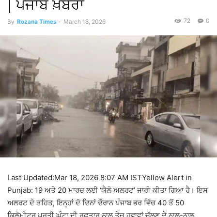
| ਪੰਜਾਬ ਖ਼ਬਰਾਂ
72
0
By
Rozana Times
-
March 18, 2026
Last Updated:Mar 18, 2026 8:07 AM ISTYellow Alert in
Punjab: 19 ਅਤੇ 20 ਮਾਰਚ ਲਈ ‘ਯੈਲੋ ਅਲਰਟ’ ਜਾਰੀ ਕੀਤਾ ਗਿਆ ਹੈ। ਇਸ
ਅਲਰਟ ਦੇ ਤਹਿਤ, ਇਨ੍ਹਾਂ ਦੋ ਦਿਨਾਂ ਦੌਰਾਨ ਪੰਜਾਬ ਭਰ ਵਿੱਚ 40 ਤੋਂ 50
ਕਿਲੋਮੀਟਰ ਪ੍ਰਤੀ ਘੰਟਾ ਦੀ ਰਫ਼ਤਾਰ ਨਾਲ ਤੇਜ਼ ਹਵਾਵਾਂ ਚੱਲਣ ਦੇ ਨਾਲ-ਨਾਲ