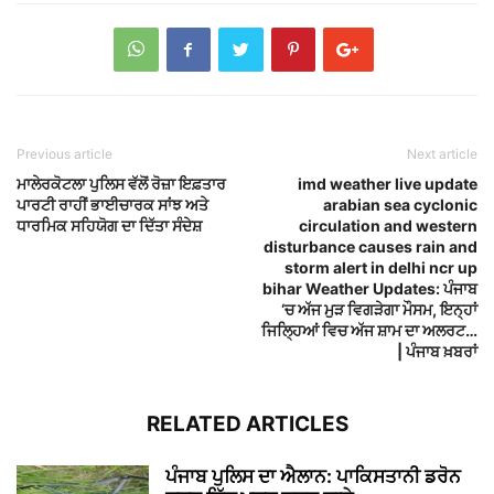
Previous article
Next article
ਮਾਲੇਰਕੋਟਲਾ ਪੁਲਿਸ ਵੱਲੋਂ ਰੋਜ਼ਾ ਇਫ਼ਤਾਰ
imd weather live update
ਪਾਰਟੀ ਰਾਹੀਂ ਭਾਈਚਾਰਕ ਸਾਂਝ ਅਤੇ
arabian sea cyclonic
ਧਾਰਮਿਕ ਸਹਿਯੋਗ ਦਾ ਦਿੱਤਾ ਸੰਦੇਸ਼
circulation and western
disturbance causes rain and
storm alert in delhi ncr up
bihar Weather Updates: ਪੰਜਾਬ
‘ਚ ਅੱਜ ਮੁੜ ਵਿਗੜੇਗਾ ਮੌਸਮ, ਇਨ੍ਹਾਂ
ਜਿਲ੍ਹਿਆਂ ਵਿਚ ਅੱਜ ਸ਼ਾਮ ਦਾ ਅਲਰਟ…
| ਪੰਜਾਬ ਖ਼ਬਰਾਂ
RELATED ARTICLES
ਪੰਜਾਬ ਪੁਲਿਸ ਦਾ ਐਲਾਨ: ਪਾਕਿਸਤਾਨੀ ਡਰੋਨ