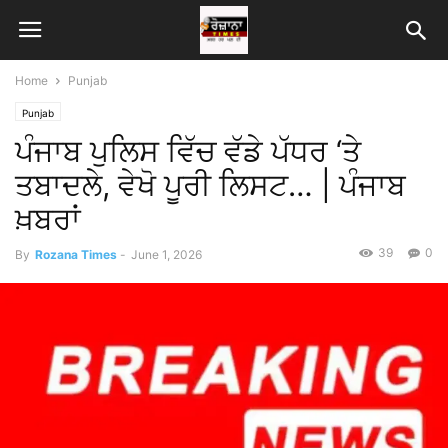
Home
Punjab
Punjab
ਪੰਜਾਬ ਪੁਲਿਸ ਵਿੱਚ ਵੱਡੇ ਪੱਧਰ ‘ਤੇ
ਤਬਾਦਲੇ, ਵੇਖੋ ਪੂਰੀ ਲਿਸਟ… | ਪੰਜਾਬ
ਖ਼ਬਰਾਂ
39
0
By
Rozana Times
-
June 1, 2026