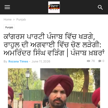
Home
Punjab
Punjab
ਕਾਂਗਰਸ ਪਾਰਟੀ ਪੰਜਾਬ ਵਿੱਚ ਖੜਗੇ,
ਰਾਹੁਲ ਦੀ ਅਗਵਾਈ ਵਿੱਚ ਚੋਣ ਲੜੇਗੀ:
ਅਮਰਿੰਦਰ ਸਿੰਘ ਵੜਿੰਗ | ਪੰਜਾਬ ਖ਼ਬਰਾਂ
76
0
By
Rozana Times
-
June 11, 2026