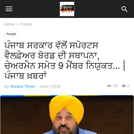
Home
Punjab
Punjab
ਪੰਜਾਬ ਸਰਕਾਰ ਵੱਲੋਂ ਸਪੋਰਟਸ
ਵੈਲਫ਼ੇਅਰ ਬੋਰਡ ਦੀ ਸਥਾਪਨਾ,
ਚੇਅਰਮੈਨ ਸਮੇਤ 9 ਮੈਂਬਰ ਨਿਯੁਕਤ… |
ਪੰਜਾਬ ਖ਼ਬਰਾਂ
34
0
By
Rozana Times
-
June 1, 2026